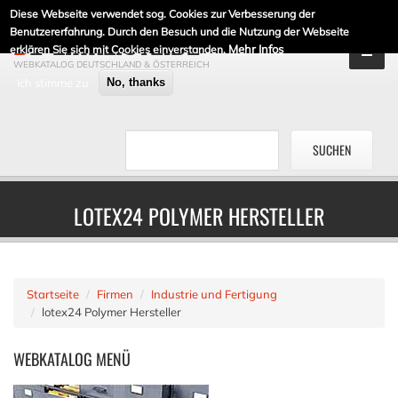
Diese Webseite verwendet sog. Cookies zur Verbesserung der
DE-LINKLISTE.DE
Benutzererfahrung. Durch den Besuch und die Nutzung der Webseite
Mehr Infos
erklären Sie sich mit Cookies einverstanden.
WEBKATALOG DEUTSCHLAND & ÖSTERREICH
Ich stimme zu
No, thanks
LOTEX24 POLYMER HERSTELLER
Startseite
Firmen
Industrie und Fertigung
lotex24 Polymer Hersteller
WEBKATALOG
MENÜ