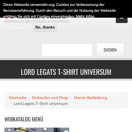
Diese Webseite verwendet sog. Cookies zur Verbesserung der
DE-LINKLISTE.DE
Benutzererfahrung. Durch den Besuch und die Nutzung der Webseite
Mehr Infos
erklären Sie sich mit Cookies einverstanden.
WEBKATALOG DEUTSCHLAND & ÖSTERREICH
Ich stimme zu
No, thanks
LORD LEGATS T-SHIRT UNIVERSUM
Startseite
Einkaufen und Shop
Herren Bekleidung
Lord Legats T-Shirt Universum
WEBKATALOG
MENÜ