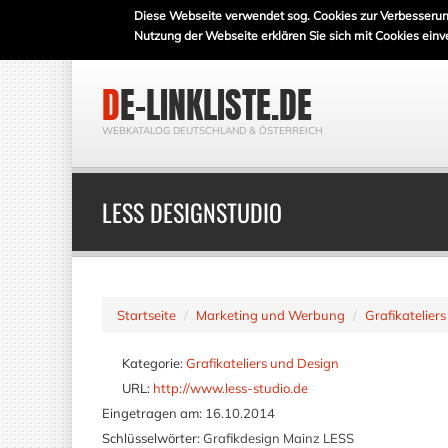
Diese Webseite verwendet sog. Cookies zur Verbesserun
Nutzung der Webseite erklären Sie sich mit Cookies einv
DE-LINKLISTE.DE
WEBKATALOG DEUTSCHLAND & ÖSTERREICH
LESS DESIGNSTUDIO
Startseite
Marketing und Werbung
Grafikatelier
Kategorie:
Grafikateliers und Design
URL:
http://www.less-studio.de
Eingetragen am:
16.10.2014
Schlüsselwörter:
Grafikdesign Mainz LESS