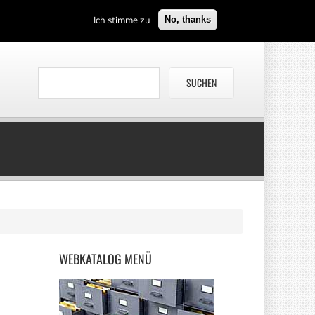
Ich stimme zu
No, thanks
WEBKATALOG
MENÜ