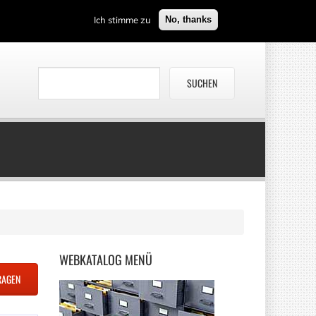
Ich stimme zu
No, thanks
WEBKATALOG
MENÜ