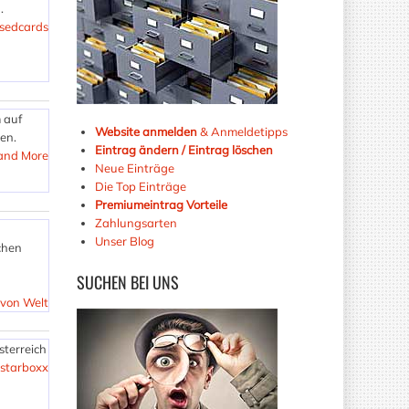
.
 sedcards
 auf
Website anmelden
& Anmeldetipps
en.
Eintrag ändern / Eintrag löschen
 and More
Neue Einträge
Die Top Einträge
Premiumeintrag Vorteile
Zahlungsarten
Unser Blog
achen
SUCHEN
BEI UNS
von Welt
sterreich
starboxx