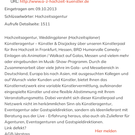
URL:
http://www.a-z-hochzeit-kuenstler.de
Eingetragen am:
09.10.2013
Schlüsselwörter:
Hochzeitsagentur
Aufrufe Detailseite:
1511
Hochzeitsagentur, Weddingplaner (Hochzeitsplaner)
Künstleragentur – Künstler & Discjockey über unseren Künstlerpool
für Ihre Hochzeit in Frankfurt, Hessen, BRD Humorvolle Comedy-
Einlagen als Animation / Walkact auf Galas, Messen und vielem mehr
oder eingebunden im Musik-Show-Programm. Durch die
Zusammenarbeit über viele Jahre im Gala- und Messebereich in
Deutschland, Europa bis nach Asien, mit ausgesuchten Kollegen und
auf Wunsch vieler Kunden und Künstler, bietet Ihnen das
Künstlernetzwerk eine variable Künstlervermittlung, aufeinander
eingespielte Künstler und eine flexible Abstimmung mit Ihrem
Veranstaltungsmotto. Dabei versteht sich dieser Künstlerpool und
Netzwerk nicht im herkömmlichen Sinn als Künstleragentur,
Eventagentur oder Gastspieldirektion, sondern als Ideenlieferant mit
Beratung aus der Live - Erfahrung heraus, also auch als Zulieferer für
Agenturen, Eventagenturen und Gastspieldirektionen.
Link defekt?
Hier melden
AGB-Verstoss