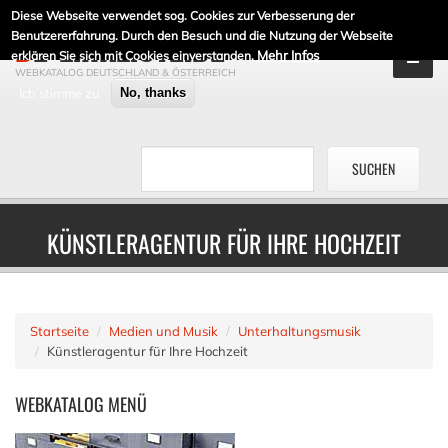
Diese Webseite verwendet sog. Cookies zur Verbesserung der
DE-LINKLISTE.DE
Benutzererfahrung. Durch den Besuch und die Nutzung der Webseite
Mehr Infos
erklären Sie sich mit Cookies einverstanden.
WEBKATALOG DEUTSCHLAND & ÖSTERREICH
Ich stimme zu
No, thanks
KÜNSTLERAGENTUR FÜR IHRE HOCHZEIT
Startseite
Medien und Musik
Unterhaltungsmusik
Künstleragentur für Ihre Hochzeit
WEBKATALOG
MENÜ