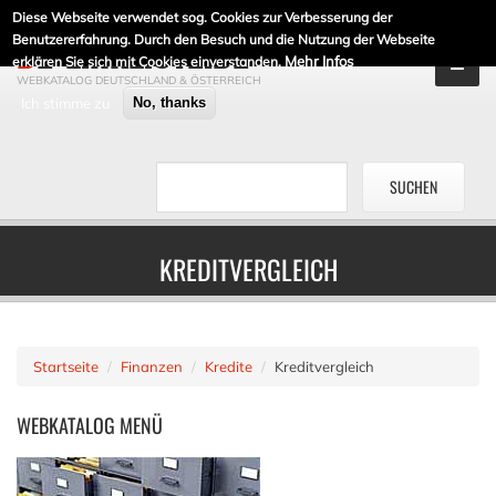
Diese Webseite verwendet sog. Cookies zur Verbesserung der
DE-LINKLISTE.DE
Benutzererfahrung. Durch den Besuch und die Nutzung der Webseite
Mehr Infos
erklären Sie sich mit Cookies einverstanden.
WEBKATALOG DEUTSCHLAND & ÖSTERREICH
Ich stimme zu
No, thanks
KREDITVERGLEICH
Startseite
Finanzen
Kredite
Kreditvergleich
WEBKATALOG
MENÜ