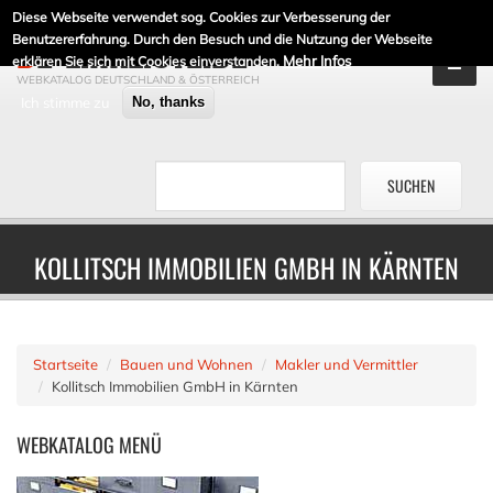
Diese Webseite verwendet sog. Cookies zur Verbesserung der
DE-LINKLISTE.DE
Benutzererfahrung. Durch den Besuch und die Nutzung der Webseite
Mehr Infos
erklären Sie sich mit Cookies einverstanden.
WEBKATALOG DEUTSCHLAND & ÖSTERREICH
Ich stimme zu
No, thanks
KOLLITSCH IMMOBILIEN GMBH IN KÄRNTEN
Startseite
Bauen und Wohnen
Makler und Vermittler
Kollitsch Immobilien GmbH in Kärnten
WEBKATALOG
MENÜ