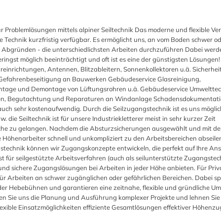
 Problemlösungen mittels alpiner Seiltechnik Das moderne und flexible Ve
e Technik kurzfristig verfügbar. Es ermöglicht uns, an vom Boden schwer o
 Abgründen - die unterschiedlichsten Arbeiten durchzuführen Dabei werde
ingst möglich beeinträchtigt und oft ist es eine der günstigsten Lösungen!
richtungen, Antennen, Blitzableitern, Sonnenkollektoren u.ä. Sicherhei
Gefahrenbeseitigung an Bauwerken Gebäudeservice Glasreinigung,
ntage und Demontage von Lüftungsrohren u.ä. Gebäudeservice Umwelttec
oren, Begutachtung und Reparaturen an Windanlage Schadensdokumentat
auch sehr kostenaufwendig. Durch die Seilzugangstechnik ist es uns möglich
die Seiltechnik ist für unsere Industriekletterer meist in sehr kurzer Zeit
he zu gelangen. Nachdem die Absturzsicherungen ausgewählt und mit de
 Höhenarbeiter schnell und unkompliziert zu den Arbeitsbereichen abseile
ngstechnik können wir Zugangskonzepte entwickeln, die perfekt auf Ihre An
 für seilgestützte Arbeitsverfahren (auch als seilunterstützte Zugangstec
 und sichere Zugangslösungen bei Arbeiten in jeder Höhe anbieten. Für Pri
r Arbeiten an schwer zugänglichen oder gefährlichen Bereichen. Dabei sp
oder Hebebühnen und garantieren eine zeitnahe, flexible und gründliche U
ssen Sie uns die Planung und Ausführung komplexer Projekte und lehnen Sie 
flexible Einsatzmöglichkeiten effiziente Gesamtlösungen effektiver Höhenz