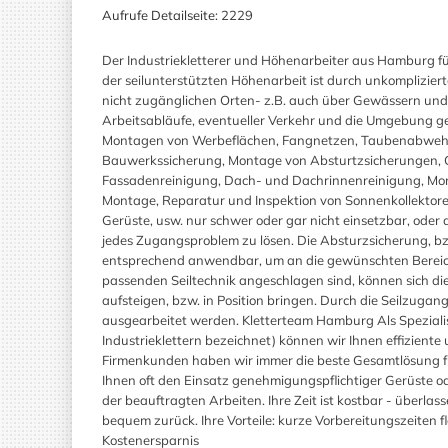
Aufrufe Detailseite:
2229
Der Industriekletterer und Höhenarbeiter aus Hamburg für
der seilunterstützten Höhenarbeit ist durch unkompliziert
nicht zugänglichen Orten- z.B. auch über Gewässern und
Arbeitsabläufe, eventueller Verkehr und die Umgebung ger
Montagen von Werbeflächen, Fangnetzen, Taubenabwehrein
Bauwerkssicherung, Montage von Absturtzsicherungen, 
Fassadenreinigung, Dach- und Dachrinnenreinigung, Mo
Montage, Reparatur und Inspektion von Sonnenkollekt
Gerüste, usw. nur schwer oder gar nicht einsetzbar, oder 
jedes Zugangsproblem zu lösen. Die Absturzsicherung, bzw. 
entsprechend anwendbar, um an die gewünschten Bereic
passenden Seiltechnik angeschlagen sind, können sich die
aufsteigen, bzw. in Position bringen. Durch die Seilzuga
ausgearbeitet werden. Kletterteam Hamburg Als Spezialist
Industrieklettern bezeichnet) können wir Ihnen effiziente
Firmenkunden haben wir immer die beste Gesamtlösung fü
Ihnen oft den Einsatz genehmigungspflichtiger Gerüste 
der beauftragten Arbeiten. Ihre Zeit ist kostbar - überla
bequem zurück. Ihre Vorteile: kurze Vorbereitungszeiten 
Kostenersparnis