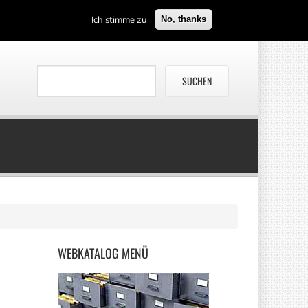
Ich stimme zu
No, thanks
WEBKATALOG
MENÜ