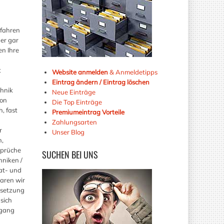
rfahren
der gar
n Ihre
t
Website anmelden
& Anmeldetipps
Eintrag ändern / Eintrag löschen
hnik
Neue Einträge
ion
Die Top Einträge
, fast
Premiumeintrag Vorteile
Zahlungsarten
r
Unser Blog
n,
sprüche
SUCHEN
BEI UNS
hniken /
vat- und
aren wir
msetzung
sich
ugang