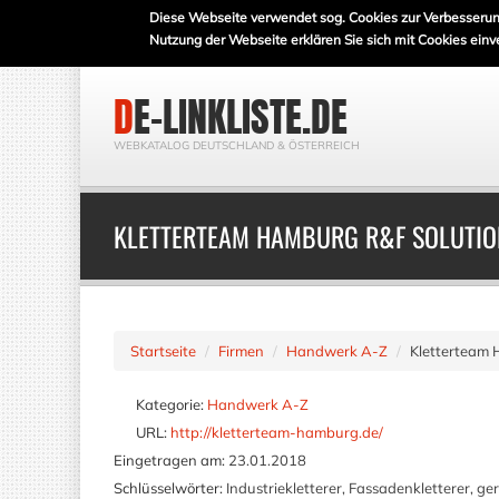
Diese Webseite verwendet sog. Cookies zur Verbesserun
Nutzung der Webseite erklären Sie sich mit Cookies einv
DE-LINKLISTE.DE
WEBKATALOG DEUTSCHLAND & ÖSTERREICH
KLETTERTEAM HAMBURG R&F SOLUTIO
Startseite
Firmen
Handwerk A-Z
Kletterteam 
Kategorie:
Handwerk A-Z
URL:
http://kletterteam-hamburg.de/
Eingetragen am:
23.01.2018
Schlüsselwörter:
Industriekletterer, Fassadenkletterer, g