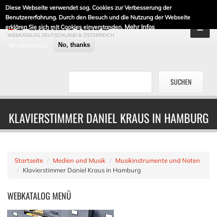
Diese Webseite verwendet sog. Cookies zur Verbesserung der
DE-LINKLISTE.DE
Benutzererfahrung. Durch den Besuch und die Nutzung der Webseite
Mehr Infos
erklären Sie sich mit Cookies einverstanden.
WEBKATALOG DEUTSCHLAND & ÖSTERREICH
Ich stimme zu
No, thanks
KLAVIERSTIMMER DANIEL KRAUS IN HAMBURG
Startseite
Medien und Musik
Musikinstrumente und Noten
Klavierstimmer Daniel Kraus in Hamburg
WEBKATALOG
MENÜ