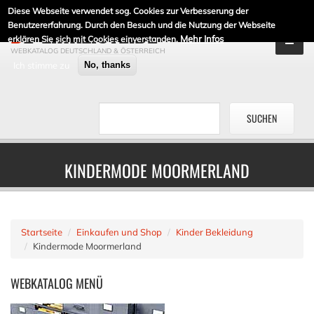
Diese Webseite verwendet sog. Cookies zur Verbesserung der
DE-LINKLISTE.DE
Benutzererfahrung. Durch den Besuch und die Nutzung der Webseite
Mehr Infos
erklären Sie sich mit Cookies einverstanden.
WEBKATALOG DEUTSCHLAND & ÖSTERREICH
Ich stimme zu
No, thanks
KINDERMODE MOORMERLAND
Startseite
Einkaufen und Shop
Kinder Bekleidung
Kindermode Moormerland
WEBKATALOG
MENÜ