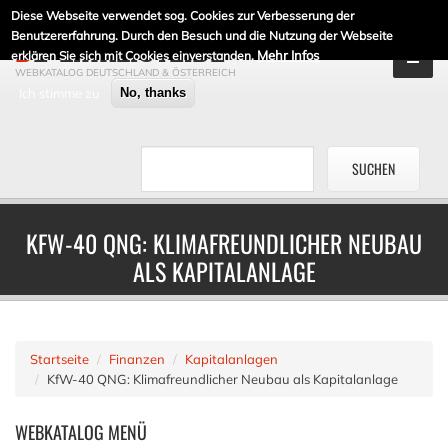
Diese Webseite verwendet sog. Cookies zur Verbesserung der
DE-LINKLISTE.DE
Benutzererfahrung. Durch den Besuch und die Nutzung der Webseite
Mehr Infos
erklären Sie sich mit Cookies einverstanden.
WEBKATALOG DEUTSCHLAND & ÖSTERREICH
Ich stimme zu
No, thanks
KFW-40 QNG: KLIMAFREUNDLICHER NEUBAU
ALS KAPITALANLAGE
Startseite
Finanzen
Kapitalanlagen
KfW-40 QNG: Klimafreundlicher Neubau als Kapitalanlage
WEBKATALOG
MENÜ