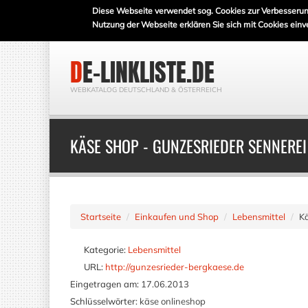
Diese Webseite verwendet sog. Cookies zur Verbesserun
Nutzung der Webseite erklären Sie sich mit Cookies einv
DE-LINKLISTE.DE
WEBKATALOG DEUTSCHLAND & ÖSTERREICH
KÄSE SHOP - GUNZESRIEDER SENNEREI
Startseite
Einkaufen und Shop
Lebensmittel
Kä
Kategorie:
Lebensmittel
URL:
http://gunzesrieder-bergkaese.de
Eingetragen am:
17.06.2013
Schlüsselwörter:
käse onlineshop