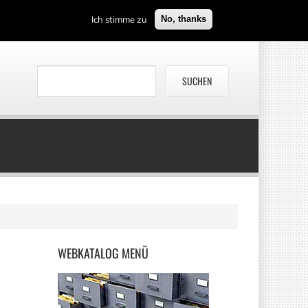
Ich stimme zu
No, thanks
WEBKATALOG
MENÜ