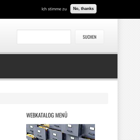
Ich stimme zu
No, thanks
WEBKATALOG
MENÜ