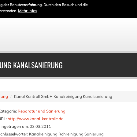
g der Benutzererfahrung. Durch den Besuch und die
Mehr Infos
erstanden.
GUNG KANALSANIERUNG
rung
Kanal Kontroll GmbH Kanalreinigung Kanalsanierung
Kategorie:
Reparatur und Sanierung
URL:
http://www.kanal-kontrolle.de
Eingetragen am:
03.03.2011
Schlüsselwörter:
Kanalreinigung Rohreinigung Sanierung