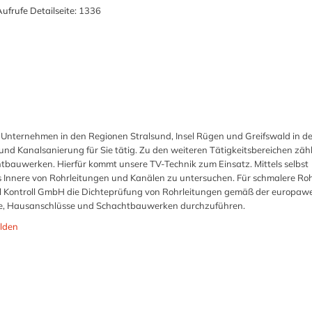
ufrufe Detailseite:
1336
s Unternehmen in den Regionen Stralsund, Insel Rügen und Greifswald in d
nd Kanalsanierung für Sie tätig. Zu den weiteren Tätigkeitsbereichen zäh
bauwerken. Hierfür kommt unsere TV-Technik zum Einsatz. Mittels selbst
s Innere von Rohrleitungen und Kanälen zu untersuchen. Für schmalere Ro
l Kontroll GmbH die Dichteprüfung von Rohrleitungen gemäß der europawe
äle, Hausanschlüsse und Schachtbauwerken durchzuführen.
lden