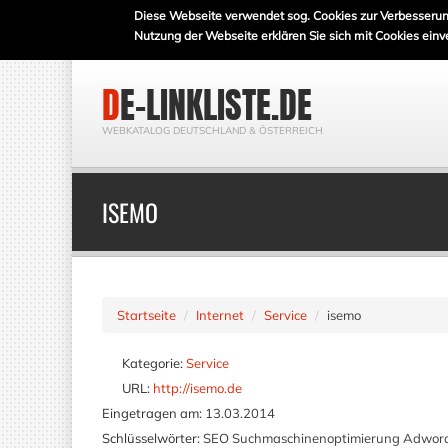
Diese Webseite verwendet sog. Cookies zur Verbesserun
Nutzung der Webseite erklären Sie sich mit Cookies einv
DE-LINKLISTE.DE
WEBKATALOG DEUTSCHLAND & ÖSTERREICH
ISEMO
Startseite
Internet
Service
isemo
Kategorie:
Service
URL:
http://isemo.de
Eingetragen am:
13.03.2014
Schlüsselwörter:
SEO Suchmaschinenoptimierung Adwor