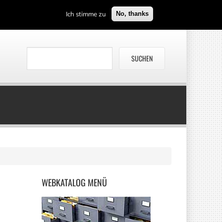
Ich stimme zu
No, thanks
WEBKATALOG
MENÜ