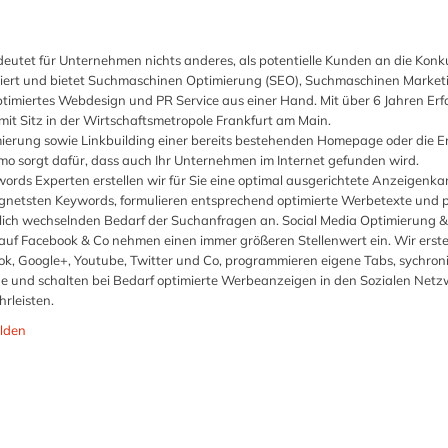
deutet für Unternehmen nichts anderes, als potentielle Kunden an die Konk
alisiert und bietet Suchmaschinen Optimierung (SEO), Suchmaschinen Market
timiertes Webdesign und PR Service aus einer Hand. Mit über 6 Jahren Er
it Sitz in der Wirtschaftsmetropole Frankfurt am Main.
rung sowie Linkbuilding einer bereits bestehenden Homepage oder die Er
o sorgt dafür, dass auch Ihr Unternehmen im Internet gefunden wird.
rds Experten erstellen wir für Sie eine optimal ausgerichtete Anzeigenk
ignetsten Keywords, formulieren entsprechend optimierte Werbetexte und 
glich wechselnden Bedarf der Suchanfragen an. Social Media Optimierung &
uf Facebook & Co nehmen einen immer größeren Stellenwert ein. Wir erstel
k, Google+, Youtube, Twitter und Co, programmieren eigene Tabs, sychroni
age und schalten bei Bedarf optimierte Werbeanzeigen in den Sozialen Netz
rleisten.
lden