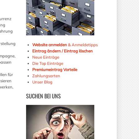
urrenz
ing
fahrung
stellung
Website anmelden
& Anmeldetipps
Eintrag ändern / Eintrag löschen
ampagne,
Neue Einträge
passen
Die Top Einträge
Premiumeintrag Vorteile
len für
Zahlungsarten
sieren
Unser Blog
werken,
SUCHEN
BEI UNS