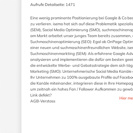
Aufrufe Detailseite:
1471
Eine wenig prominente Positionierung bei Google & Co be
zu verlieren. isemo hat sich auf diese Problematik spezi
(SEM), Social Media Optimierung (SMO), suchmaschinenop
am Markt arbeitet unser junges Team bereits zusammen, m
Suchmaschinenoptimierung (SEO): Egal ob OnPage Optimie
einer neuen und suchmaschinenfreundlichen Website, isem
Suchmaschinenmarkting (SEM): Als erfahrene Google Adwo
analysieren und implementieren die dafür am besten gee
die entwickelte Werbe- und Gebotsstrategie dem sich tä
Marketing (SMO): Unternehmerische Social Media Kanäle a
Ihr Unternehmen zu 100% ausgebaute Profile auf Faceboo
die Kanäle miteinander, integrieren diese in Ihre Homep
um zeitnah ein hohes Fan / Follower Aufkommen zu gewäh
Link defekt?
Hier me
AGB-Verstoss