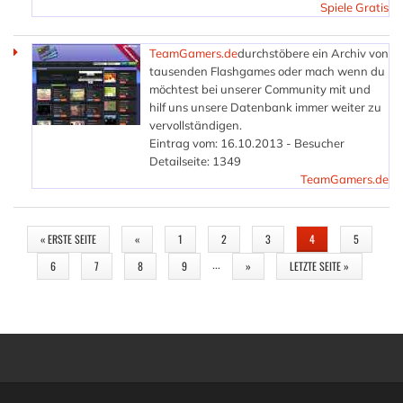
Spiele Gratis
TeamGamers.de
durchstöbere ein Archiv von
tausenden Flashgames oder mach wenn du
möchtest bei unserer Community mit und
hilf uns unsere Datenbank immer weiter zu
vervollständigen.
Eintrag vom: 16.10.2013 - Besucher
Detailseite: 1349
TeamGamers.de
SEITEN
« ERSTE SEITE
«
1
2
3
4
5
…
6
7
8
9
»
LETZTE SEITE »