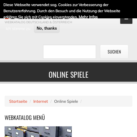
Diese Webseite verwendet sog. Cookies zur Verbesserung der
DE-LINKLISTE.DE
Benutzererfahrung. Durch den Besuch und die Nutzung der Webseite
Mehr Infos
erklären Sie sich mit Cookies einverstanden.
WEBKATALOG DEUTSCHLAND & ÖSTERREICH
Ich stimme zu
No, thanks
ONLINE SPIELE
Startseite
Internet
Online Spiele
WEBKATALOG
MENÜ