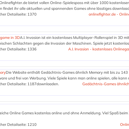
Onlinefighter.de bietet vollen Online-Spielespass mit über 1000 kostenlose
n findet ihr alle aktuellen und spannenden Games ohne lässtiges downloa
her Detailseite: 1370
onlinefighter.de - Onl
negame in 3D
A.I. Invasion ist ein kostenloses Multiplayer-Rollenspiel in 3D mi
schen Schlachten gegen die Invasion der Maschinen. Spiele jetzt kostenlos
her Detailseite: 1336
A.I. Invasion - kostenloses Onlineg
ory
Die Website enthält Gedächtnis-Games ähnlich Memory mit bis zu 143
ware und frei von Werbung. Viele Spiele kann man online spielen, alle kann
her Detailseite: 1187
downloaden.
Gedächtnis-Games ähnlic
reiche Online Games kostenlos online und ohne Anmeldung. Viel Spaß beim
her Detailseite: 1210
Onli