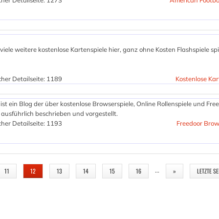
her Detailseite: 1273
American Footba
iele weitere kostenlose Kartenspiele hier, ganz ohne Kosten Flashspiele sp
her Detailseite: 1189
Kostenlose Kar
ist ein Blog der über kostenlose Browserspiele, Online Rollenspiele und Fr
 ausführlich beschrieben und vorgestellt.
her Detailseite: 1193
Freedoor Brow
…
11
12
13
14
15
16
»
LETZTE SE