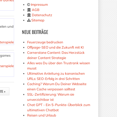
ll Games
Impressum
AGB
Datenschutz
Sitemap
ielen und
NEUE
BEITRÄGE
tenspiele
Feuerzeuge bedrucken
Offpage-SEO und die Zukunft mit KI
Cornerstone Content: Das Herzstück
eegames
deiner Content Strategie
Alles was Du über den Trustrank wissen
serspiele
musst
Ultimative Anleitung zu kanonischen
URLs: SEO-Erfolg in drei Schritten
Caching? Warum Du Deiner Webseite
einen Cache verpassen solltest
ITE »
SSL-Zertifizierung: Warum sie
unverzichtbar ist
Chat GPT - Ein 5-Punkte-Überblick zum
ultimativen Chatbot
Reisen und Urlaub