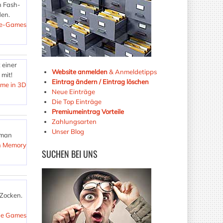
n Fash-
den.
ine-Games
t einer
Website anmelden
& Anmeldetipps
 mit!
Eintrag ändern / Eintrag löschen
ame in 3D
Neue Einträge
Die Top Einträge
Premiumeintrag Vorteile
Zahlungsarten
Unser Blog
 man
h Memory
SUCHEN
BEI UNS
 Zocken.
ne Games