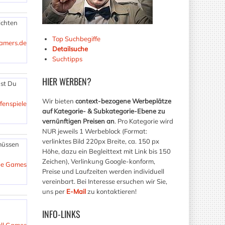
ichten
Top Suchbegiffe
amers.de
Detailsuche
Suchtipps
HIER
WERBEN?
ast Du
Wir bieten
context-bezogene Werbeplätze
fenspiele
auf Kategorie- & Subkategorie-Ebene zu
vernünftigen Preisen an
. Pro Kategorie wird
NUR jeweils 1 Werbeblock (Format:
verlinktes Bild 220px Breite, ca. 150 px
 müssen
Höhe, dazu ein Begleittext mit Link bis 150
Zeichen), Verlinkung Google-konform,
pe Games
Preise und Laufzeiten werden individuell
vereinbart. Bei Interesse ersuchen wir Sie,
uns per
E-Mail
zu kontaktieren!
INFO-LINKS