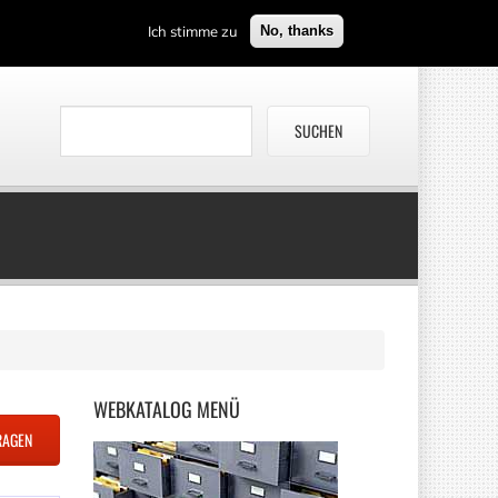
Ich stimme zu
No, thanks
WEBKATALOG
MENÜ