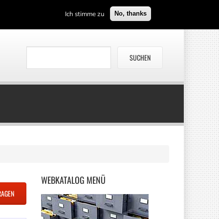
Ich stimme zu
No, thanks
WEBKATALOG
MENÜ