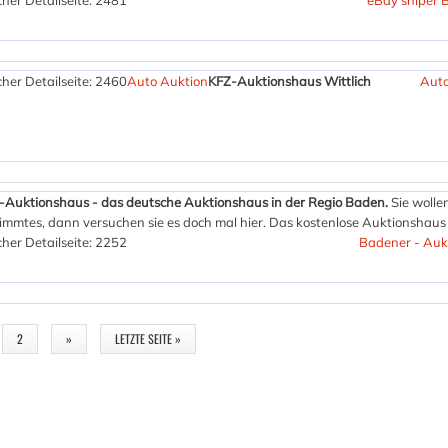
her Detailseite: 2481
eBay sniper 
her Detailseite: 2460
Auto Auktion
KFZ-Auktionshaus Wittlich
Auto
Auktionshaus - das deutsche Auktionshaus in der Regio Baden.
Sie wolle
mmtes, dann versuchen sie es doch mal hier. Das kostenlose Auktionshaus
her Detailseite: 2252
Badener - Auk
2
»
LETZTE SEITE »