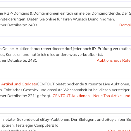
reie RGP-Domains & Domainnamen einfach online bei Domainorder.de. Der S
steigerungen. Bieten Sie online für Ihren Wunsch Domainnamen.
her Detailseite: 2403
Domai
m Online-Auktionshaus roteerdbeere darf jeder nach ID-Prüfung verkaufen
s, Konsolen und natürlich alles andere was verkaufbar ist.
her Detailseite: 2481
Auktionshaus Rote
Artikel und Gadgets
CENTOUT bietet packende & rasante Live Auktionen, 
. Taktisches Geschick und absolute Wachsamkeit ist bei diesen Versteige
her Detailseite: 2211
gefragt.
CENTOUT Auktionen - Neue Top Artikel und
e in letzter Sekunde auf eBay-Auktionen. Der BIetagent und eBay sniper 
u sparen. Testsieger ComputerBild.