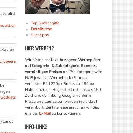
pezialist
Top Suchbegiffe
nauktion
Detailsuche
Suchtipps
HIER
WERBEN?
. Kaufen
Wir bieten
context-bezogene Werbeplätze
Erdbeere
auf Kategorie- & Subkategorie-Ebene zu
vernünftigen Preisen an
. Pro Kategorie wird
NUR jeweils 1 Werbeblock (Format:
verlinktes Bild 220px Breite, ca. 150 px
bei
Höhe, dazu ein Begleittext mit Link bis 150
rungen
Zeichen), Verlinkung Google-konform,
 Gadgets
Preise und Laufzeiten werden individuell
vereinbart. Bei Interesse ersuchen wir Sie,
uns per
E-Mail
zu kontaktieren!
Baytomat
INFO-LINKS