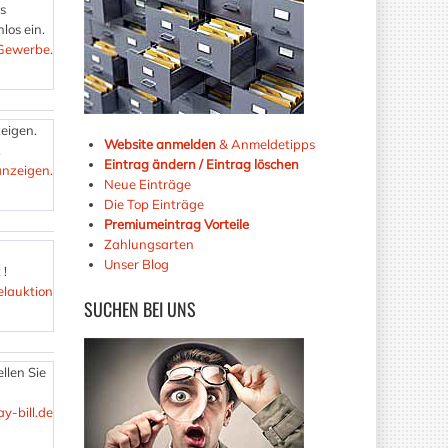
s
los ein.
 Gewerbe.
eigen.
Website anmelden
& Anmeldetipps
.
Eintrag ändern / Eintrag löschen
nzeigen.
Neue Einträge
Die Top Einträge
Premiumeintrag Vorteile
Zahlungsarten
Unser Blog
 !
elauktion
SUCHEN
BEI UNS
ellen Sie
ay-bill.de