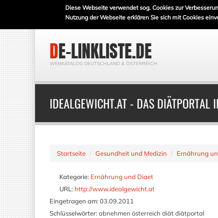
Diese Webseite verwendet sog. Cookies zur Verbesserun
Nutzung der Webseite erklären Sie sich mit Cookies einv
DE-LINKLISTE.DE
WEBKATALOG DEUTSCHLAND & ÖSTERREICH
IDEALGEWICHT.AT - DAS DIÄTPORTAL 
Startseite
Gesundheit und Medizin
Ernährung un
Kategorie:
Ernährung und Diaet
URL:
http://www.idealgewicht.at
Eingetragen am:
03.09.2011
Schlüsselwörter:
abnehmen österreich diät diätportal