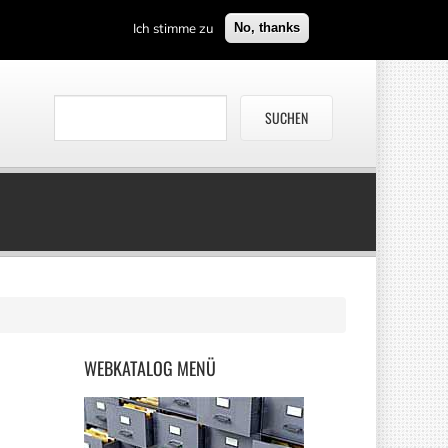
Ich stimme zu
No, thanks
WEBKATALOG
MENÜ