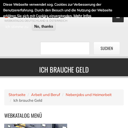
Diese Webseite verwendet sog. Cookies zur Verbesserung der
DE-LINKLISTE.DE
Benutzererfahrung. Durch den Besuch und die Nutzung der Webseite
Mehr Infos
erklären Sie sich mit Cookies einverstanden.
WEBKATALOG DEUTSCHLAND & ÖSTERREICH
Ich stimme zu
No, thanks
ICH BRAUCHE GELD
Startseite
Arbeit und Beruf
Nebenjobs und Heimarbeit
Ich brauche Geld
WEBKATALOG
MENÜ