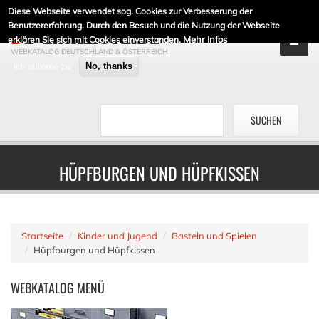
Diese Webseite verwendet sog. Cookies zur Verbesserung der
DE-LINKLISTE.DE
Benutzererfahrung. Durch den Besuch und die Nutzung der Webseite
Mehr Infos
erklären Sie sich mit Cookies einverstanden.
WEBKATALOG DEUTSCHLAND & ÖSTERREICH
Ich stimme zu
No, thanks
HÜPFBURGEN UND HÜPFKISSEN
Startseite
Kinder und Jugend
Basteln und Spielen
Hüpfburgen und Hüpfkissen
WEBKATALOG
MENÜ