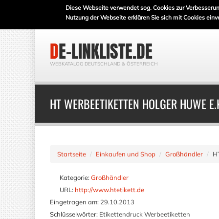
Diese Webseite verwendet sog. Cookies zur Verbesserun
Nutzung der Webseite erklären Sie sich mit Cookies einv
DE-LINKLISTE.DE
WEBKATALOG DEUTSCHLAND & ÖSTERREICH
HT WERBEETIKETTEN HOLGER HUWE E.
Startseite
Einkaufen und Shop
Großhändler
HT
Kategorie:
Großhändler
URL:
http://www.htetikett.de
Eingetragen am:
29.10.2013
Schlüsselwörter:
Etikettendruck Werbeetiketten