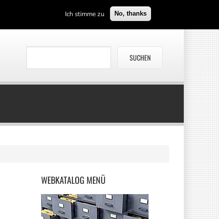
Ich stimme zu
No, thanks
WEBKATALOG
MENÜ