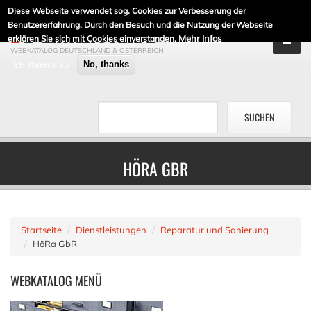
Diese Webseite verwendet sog. Cookies zur Verbesserung der
DE-LINKLISTE.DE
Benutzererfahrung. Durch den Besuch und die Nutzung der Webseite
Mehr Infos
erklären Sie sich mit Cookies einverstanden.
WEBKATALOG DEUTSCHLAND & ÖSTERREICH
Ich stimme zu
No, thanks
HÖRA GBR
Startseite
Dienstleistungen
Reparatur und Sanierung
HöRa GbR
WEBKATALOG
MENÜ