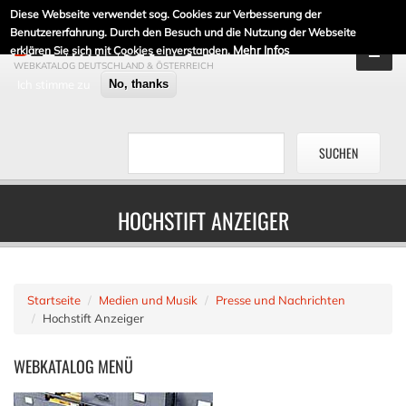
Diese Webseite verwendet sog. Cookies zur Verbesserung der
DE-LINKLISTE.DE
Benutzererfahrung. Durch den Besuch und die Nutzung der Webseite
Mehr Infos
erklären Sie sich mit Cookies einverstanden.
WEBKATALOG DEUTSCHLAND & ÖSTERREICH
Ich stimme zu
No, thanks
HOCHSTIFT ANZEIGER
Startseite
Medien und Musik
Presse und Nachrichten
Hochstift Anzeiger
WEBKATALOG
MENÜ