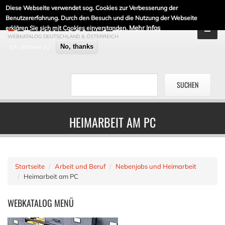
Diese Webseite verwendet sog. Cookies zur Verbesserung der
DE-LINKLISTE.DE
Benutzererfahrung. Durch den Besuch und die Nutzung der Webseite
Mehr Infos
erklären Sie sich mit Cookies einverstanden.
WEBKATALOG DEUTSCHLAND & ÖSTERREICH
Ich stimme zu
No, thanks
HEIMARBEIT AM PC
Startseite
Arbeit und Beruf
Nebenjobs und Heimarbeit
Heimarbeit am PC
WEBKATALOG
MENÜ