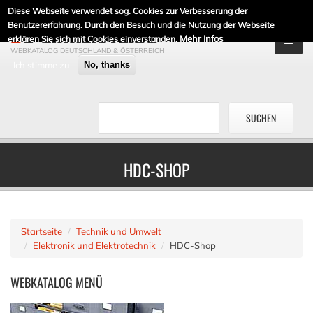
Diese Webseite verwendet sog. Cookies zur Verbesserung der
DE-LINKLISTE.DE
Benutzererfahrung. Durch den Besuch und die Nutzung der Webseite
Mehr Infos
erklären Sie sich mit Cookies einverstanden.
WEBKATALOG DEUTSCHLAND & ÖSTERREICH
Ich stimme zu
No, thanks
HDC-SHOP
Startseite
Technik und Umwelt
Elektronik und Elektrotechnik
HDC-Shop
WEBKATALOG
MENÜ