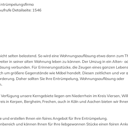
Entrümpelungsfirma
ufrufe Detailseite:
1546
d nicht selten belastend. So wird eine Wohnungsauflösung etwa dann zum 
eiter in seiner alten Wohnung leben zu können. Der Umzug in ein Alten- o
ösung verbunden. Für Erinnerungsstücke, die Zeugen eines ganzen Lebens s
sich um größere Gegenstände wie Möbel handelt. Diesen zeitlichen und vor 
forderung. Daher sollten Sie Ihre Entrümpelung, Wohnungsauflösung oder
n.
erfügung unsere Kerngebiete liegen am Niederrhein im Kreis Viersen, Will
is in Kerpen, Bergheim, Frechen, auch in Köln und Aachen bieten wir Ihne
nd erstellen Ihnen ein faires Angebot für Ihre Entrümpelung.
enbereich und können Ihnen für Ihre liebgewonnen Stücke einen fairen Ank