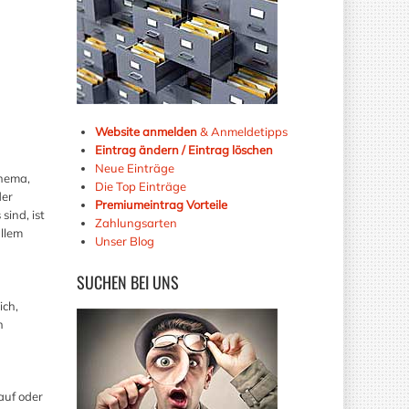
Website anmelden
& Anmeldetipps
Eintrag ändern / Eintrag löschen
Neue Einträge
Thema,
Die Top Einträge
der
Premiumeintrag Vorteile
ind, ist
Zahlungsarten
allem
Unser Blog
SUCHEN
BEI UNS
ich,
n
auf oder