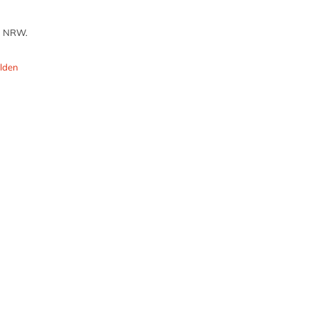
in NRW.
lden