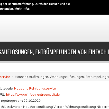
g der Benutzererfahrung. Durch den Besuch und die
Mehr Infos
erstanden.
AUFLÖSUNGEN, ENTRÜMPELUNGEN VON EINFACH 
service
Haushaltsauflösungen, Wohnungsauflösungen, Entrümpelungen
Kategorie:
Haus und Reinigungsservice
URL:
https://www.einfach-entruempelt.de
Eingetragen am:
22.10.2020
Schlüsselwörter:
Haushaltsauflösung Viersen Wohnungsauflösung Niederrh