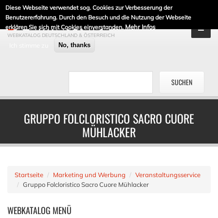
Diese Webseite verwendet sog. Cookies zur Verbesserung der
DE-LINKLISTE.DE
Benutzererfahrung. Durch den Besuch und die Nutzung der Webseite
Mehr Infos
erklären Sie sich mit Cookies einverstanden.
WEBKATALOG DEUTSCHLAND & ÖSTERREICH
Ich stimme zu
No, thanks
GRUPPO FOLCLORISTICO SACRO CUORE
MÜHLACKER
Startseite
Marketing und Werbung
Veranstaltungsservice
Gruppo Folcloristico Sacro Cuore Mühlacker
WEBKATALOG
MENÜ