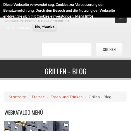
Diese Webseite verwendet sog. Cookies zur Verbesserung der
DE-LINKLISTE.DE
Benutzererfahrung. Durch den Besuch und die Nutzung der Webseite
Mehr Infos
erklären Sie sich mit Cookies einverstanden.
WEBKATALOG DEUTSCHLAND & ÖSTERREICH
Ich stimme zu
No, thanks
GRILLEN - BLOG
Startseite
Freizeit
Essen und Trinken
Grillen - Blog
WEBKATALOG
MENÜ