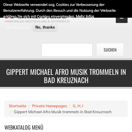
Diese Webseite verwendet sog. Cookies zur Verbesserung der
DE-LINKLISTE.DE
Benutzererfahrung. Durch den Besuch und die Nutzung der Webseite
Mehr Infos
erklären Sie sich mit Cookies einverstanden.
WEBKATALOG DEUTSCHLAND & ÖSTERREICH
Ich stimme zu
No, thanks
GIPPERT MICHAEL AFRO MUSIK TROMMELN IN
BAD KREUZNACH
Startseite
Private Homepages
G, H, I
Gippert Michael Afro Musik trommeln in Bad Kreuznach
WEBKATALOG
MENÜ