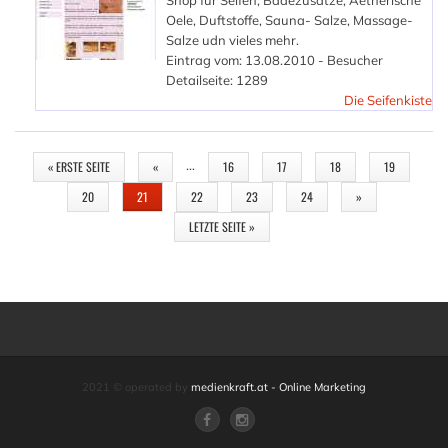
Shop für Seifen, Badezusätze, Aetherische
Oele, Duftstoffe, Sauna- Salze, Massage-
Salze udn vieles mehr.
Eintrag vom: 13.08.2010 - Besucher
Detailseite: 1289
Die Seifenkiste
SEITEN
…
« ERSTE SEITE
«
16
17
18
19
20
21
22
23
24
»
LETZTE SEITE »
2021 © operated by
medienkraft.at - Online Marketing