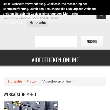
Diese Webseite verwendet sog. Cookies zur Verbesserung der
DE-LINKLISTE.DE
Benutzererfahrung. Durch den Besuch und die Nutzung der Webseite
Mehr Infos
erklären Sie sich mit Cookies einverstanden.
WEBKATALOG DEUTSCHLAND & ÖSTERREICH
Ich stimme zu
No, thanks
VIDEOTHEKEN ONLINE
Startseite
Freizeit
Videotheken online
WEBKATALOG
MENÜ