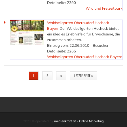
Detailseite: 2390
Wild und Freizeitpark
Waldseilgarten Oberaudorf Hocheck
Bayern
Der Waldseilgarten Hocheck bietet
ein ideales Erlebnisfeld für Erwachsene, die
zusammen arbeiten.
Eintrag vom: 22.06.2010 - Besucher
Detailseite: 2265
Waldseilgarten Oberaudorf Hocheck Bayern
SEITEN
1
2
»
LETZTE SEITE »
2021 © operated by
medienkraft.at - Online Marketing