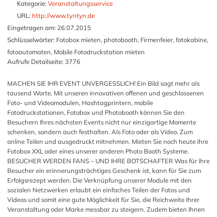
Kategorie:
Veranstaltungsservice
URL:
http://www.tyntyn.de
Eingetragen am:
26.07.2015
Schlüsselwörter:
Fotobox mieten, photobooth, Firmenfeier, fotokabine,
fotoautomaten, Mobile Fotodruckstation mieten
Aufrufe Detailseite:
3776
MACHEN SIE IHR EVENT UNVERGESSLICH! Ein Bild sagt mehr als
tausend Worte. Mit unseren innovativen offenen und geschlossenen
Foto- und Videomodulen, Hashtagprintern, mobile
Fotodruckstationen, Fotobox und Photobooth können Sie den
Besuchern Ihres nächsten Events nicht nur einzigartige Momente
schenken, sondern auch festhalten. Als Foto oder als Video. Zum
online Teilen und ausgedruckt mitnehmen. Mieten Sie noch heute ihre
Fotobox XXL oder eines unserer anderen Photo Booth Systeme.
BESUCHER WERDEN FANS – UND IHRE BOTSCHAFTER Was für Ihre
Besucher ein erinnerungsträchtiges Geschenk ist, kann für Sie zum
Erfolgsrezept werden. Die Verknüpfung unserer Module mit den
sozialen Netzwerken erlaubt ein einfaches Teilen der Fotos und
Videos und somit eine gute Möglichkeit für Sie, die Reichweite Ihrer
Veranstaltung oder Marke messbar zu steigern. Zudem bieten Ihnen