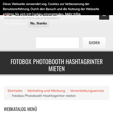
Diese Webseite verwendet sog. Cookies zur Verbesserung der
DE-LINKLISTE.DE
Benutzererfahrung. Durch den Besuch und die Nutzung der Webseite
Mehr Infos
erklären Sie sich mit Cookies einverstanden.
WEBKATALOG DEUTSCHLAND & ÖSTERREICH
Ich stimme zu
No, thanks
FOTOBOX PHOTOBOOTH HASHTAGRINTER
MIETEN
Startseite
Marketing und Werbung
Veranstaltungsservice
Fotobox Photobooth Hashtagrinter mieten
WEBKATALOG
MENÜ