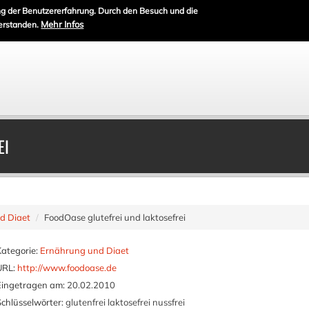
g der Benutzererfahrung. Durch den Besuch und die
Mehr Infos
erstanden.
EI
d Diaet
FoodOase glutefrei und laktosefrei
Kategorie:
Ernährung und Diaet
URL:
http://www.foodoase.de
Eingetragen am:
20.02.2010
Schlüsselwörter:
glutenfrei laktosefrei nussfrei