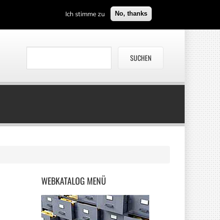
Ich stimme zu
No, thanks
WEBKATALOG
MENÜ