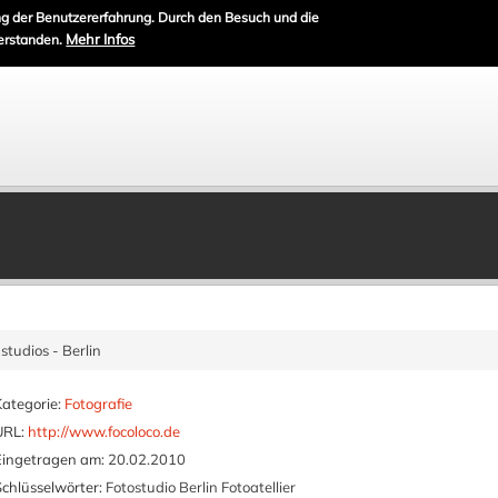
g der Benutzererfahrung. Durch den Besuch und die
Mehr Infos
erstanden.
 studios - Berlin
Kategorie:
Fotografie
URL:
http://www.focoloco.de
Eingetragen am:
20.02.2010
Schlüsselwörter:
Fotostudio Berlin Fotoatellier