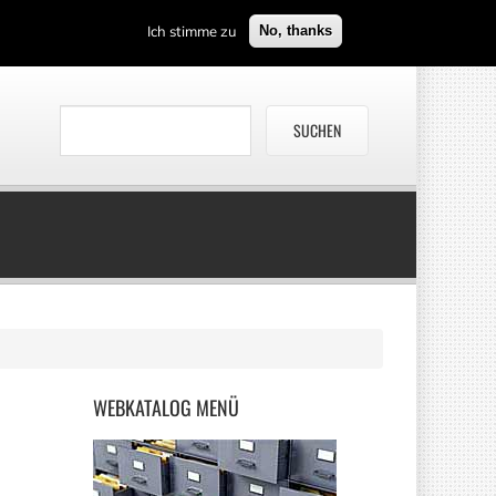
Ich stimme zu
No, thanks
WEBKATALOG
MENÜ