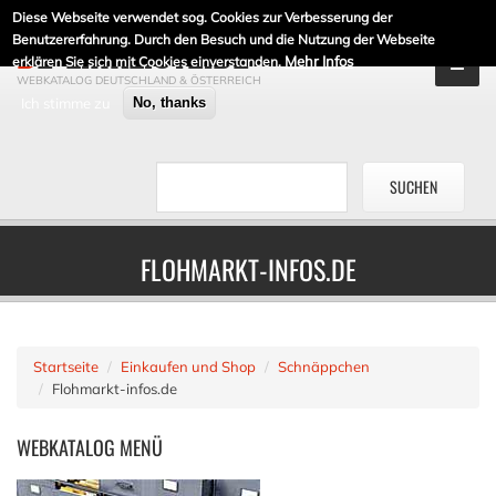
Diese Webseite verwendet sog. Cookies zur Verbesserung der
DE-LINKLISTE.DE
Benutzererfahrung. Durch den Besuch und die Nutzung der Webseite
Mehr Infos
erklären Sie sich mit Cookies einverstanden.
WEBKATALOG DEUTSCHLAND & ÖSTERREICH
Ich stimme zu
No, thanks
FLOHMARKT-INFOS.DE
Startseite
Einkaufen und Shop
Schnäppchen
Flohmarkt-infos.de
WEBKATALOG
MENÜ