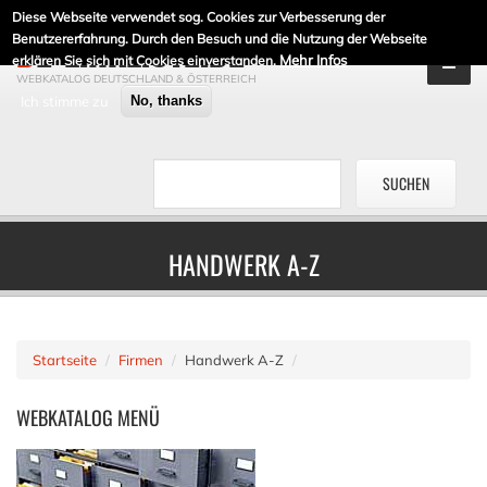
Diese Webseite verwendet sog. Cookies zur Verbesserung der
DE-LINKLISTE.DE
Benutzererfahrung. Durch den Besuch und die Nutzung der Webseite
Mehr Infos
erklären Sie sich mit Cookies einverstanden.
WEBKATALOG DEUTSCHLAND & ÖSTERREICH
Ich stimme zu
No, thanks
HANDWERK A-Z
Startseite
Firmen
Handwerk A-Z
WEBKATALOG
MENÜ