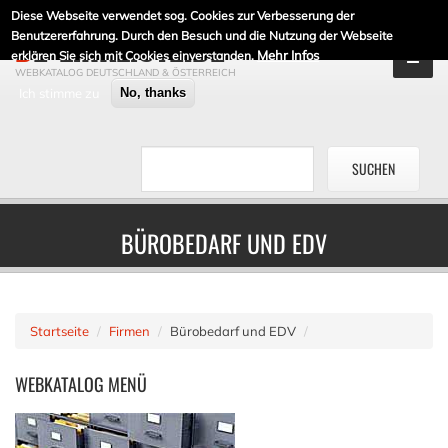
Diese Webseite verwendet sog. Cookies zur Verbesserung der
DE-LINKLISTE.DE
Benutzererfahrung. Durch den Besuch und die Nutzung der Webseite
Mehr Infos
erklären Sie sich mit Cookies einverstanden.
WEBKATALOG DEUTSCHLAND & ÖSTERREICH
Ich stimme zu
No, thanks
BÜROBEDARF UND EDV
Startseite
Firmen
Bürobedarf und EDV
WEBKATALOG
MENÜ