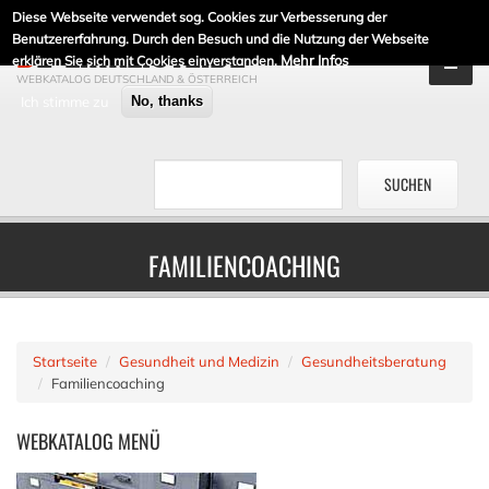
Diese Webseite verwendet sog. Cookies zur Verbesserung der
DE-LINKLISTE.DE
Benutzererfahrung. Durch den Besuch und die Nutzung der Webseite
Mehr Infos
erklären Sie sich mit Cookies einverstanden.
WEBKATALOG DEUTSCHLAND & ÖSTERREICH
Ich stimme zu
No, thanks
FAMILIENCOACHING
Startseite
Gesundheit und Medizin
Gesundheitsberatung
Familiencoaching
WEBKATALOG
MENÜ