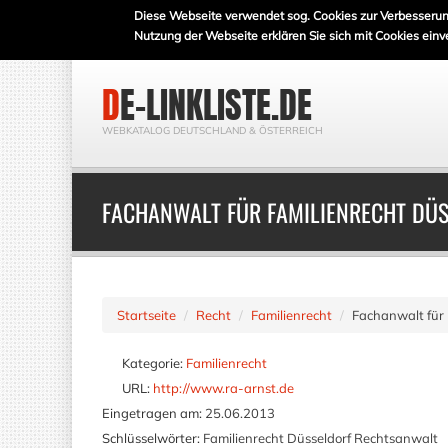
Diese Webseite verwendet sog. Cookies zur Verbesserun
Nutzung der Webseite erklären Sie sich mit Cookies einv
DE-LINKLISTE.DE
WEBKATALOG DEUTSCHLAND & ÖSTERREICH
FACHANWALT FÜR FAMILIENRECHT DÜ
Startseite
Recht
Familienrecht
Fachanwalt für 
Kategorie:
Familienrecht
URL:
http://www.ra-arnst.de
Eingetragen am:
25.06.2013
Schlüsselwörter:
Familienrecht Düsseldorf Rechtsanwalt