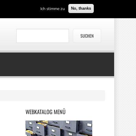
Ich stimme zu
No, thanks
WEBKATALOG
MENÜ