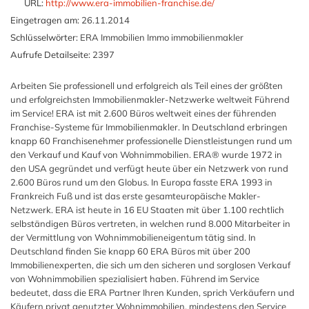
URL:
http://www.era-immobilien-franchise.de/
Eingetragen am:
26.11.2014
Schlüsselwörter:
ERA Immobilien Immo immobilienmakler
Aufrufe Detailseite:
2397
Arbeiten Sie professionell und erfolgreich als Teil eines der größten
und erfolgreichsten Immobilienmakler-Netzwerke weltweit Führend
im Service! ERA ist mit 2.600 Büros weltweit eines der führenden
Franchise-Systeme für Immobilienmakler. In Deutschland erbringen
knapp 60 Franchisenehmer professionelle Dienstleistungen rund um
den Verkauf und Kauf von Wohnimmobilien. ERA® wurde 1972 in
den USA gegründet und verfügt heute über ein Netzwerk von rund
2.600 Büros rund um den Globus. In Europa fasste ERA 1993 in
Frankreich Fuß und ist das erste gesamteuropäische Makler-
Netzwerk. ERA ist heute in 16 EU Staaten mit über 1.100 rechtlich
selbständigen Büros vertreten, in welchen rund 8.000 Mitarbeiter in
der Vermittlung von Wohnimmobilieneigentum tätig sind. In
Deutschland finden Sie knapp 60 ERA Büros mit über 200
Immobilienexperten, die sich um den sicheren und sorglosen Verkauf
von Wohnimmobilien spezialisiert haben. Führend im Service
bedeutet, dass die ERA Partner Ihren Kunden, sprich Verkäufern und
Käufern privat genutzter Wohnimmobilien, mindestens den Service