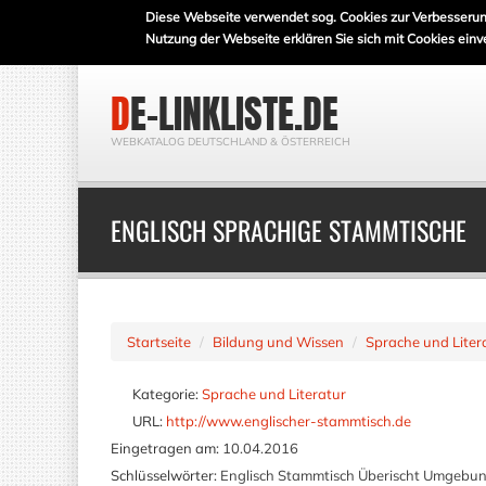
Diese Webseite verwendet sog. Cookies zur Verbesserun
Nutzung der Webseite erklären Sie sich mit Cookies einv
DE-LINKLISTE.DE
WEBKATALOG DEUTSCHLAND & ÖSTERREICH
ENGLISCH SPRACHIGE STAMMTISCHE
Startseite
Bildung und Wissen
Sprache und Liter
Kategorie:
Sprache und Literatur
URL:
http://www.englischer-stammtisch.de
Eingetragen am:
10.04.2016
Schlüsselwörter:
Englisch Stammtisch Überischt Umgebu