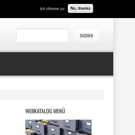
Ich stimme zu
No, thanks
WEBKATALOG
MENÜ