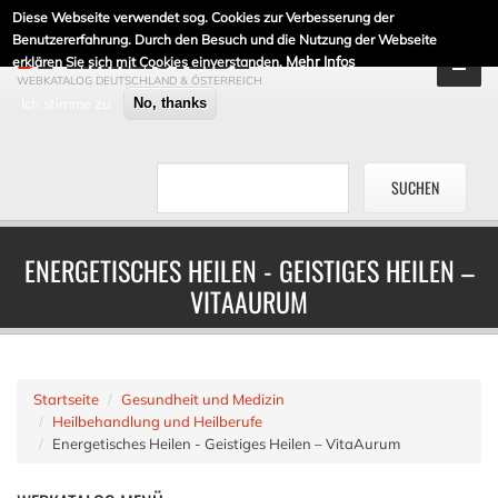
Diese Webseite verwendet sog. Cookies zur Verbesserung der
DE-LINKLISTE.DE
Benutzererfahrung. Durch den Besuch und die Nutzung der Webseite
Mehr Infos
erklären Sie sich mit Cookies einverstanden.
WEBKATALOG DEUTSCHLAND & ÖSTERREICH
Ich stimme zu
No, thanks
ENERGETISCHES HEILEN - GEISTIGES HEILEN –
VITAAURUM
Startseite
Gesundheit und Medizin
Heilbehandlung und Heilberufe
Energetisches Heilen - Geistiges Heilen – VitaAurum