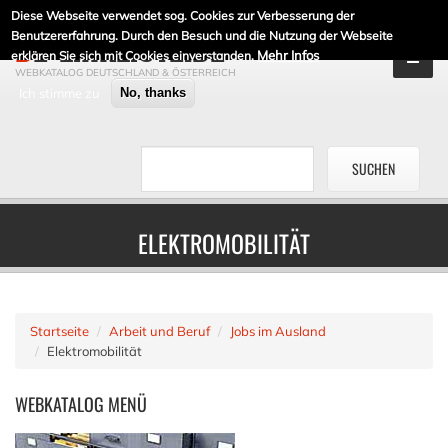
Diese Webseite verwendet sog. Cookies zur Verbesserung der
DE-LINKLISTE.DE
Benutzererfahrung. Durch den Besuch und die Nutzung der Webseite
Mehr Infos
erklären Sie sich mit Cookies einverstanden.
WEBKATALOG DEUTSCHLAND & ÖSTERREICH
Ich stimme zu
No, thanks
ELEKTROMOBILITÄT
Startseite
Arbeit und Beruf
Jobs im Ausland
Elektromobilität
WEBKATALOG
MENÜ