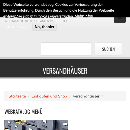
Diese Webseite verwendet sog. Cookies zur Verbesserung der
DE-LINKLISTE.DE
Benutzererfahrung. Durch den Besuch und die Nutzung der Webseite
Mehr Infos
erklären Sie sich mit Cookies einverstanden.
WEBKATALOG DEUTSCHLAND & ÖSTERREICH
Ich stimme zu
No, thanks
VERSANDHÄUSER
Startseite
Einkaufen und Shop
Versandhäuser
WEBKATALOG
MENÜ