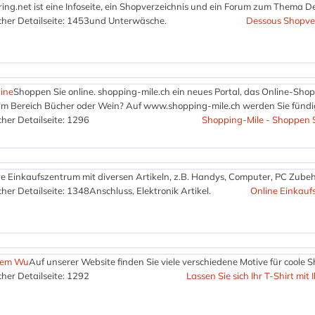
ing.net ist eine Infoseite, ein Shopverzeichnis und ein Forum zum Thema D
her Detailseite: 1453
und Unterwäsche.
Dessous Shopver
line
Shoppen Sie online. shopping-mile.ch ein neues Portal, das Online-Shop
p im Bereich Bücher oder Wein? Auf www.shopping-mile.ch werden Sie fündi
her Detailseite: 1296
Shopping-Mile - Shoppen S
ne Einkaufszentrum mit diversen Artikeln, z.B. Handys, Computer, PC Zube
her Detailseite: 1348
Anschluss, Elektronik Artikel.
Online Einkauf
hrem Wu
Auf unserer Website finden Sie viele verschiedene Motive für coole Sh
her Detailseite: 1292
Lassen Sie sich Ihr T-Shirt mit