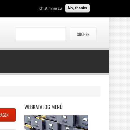
Ich stimme zu
No, thanks
WEBKATALOG
MENÜ