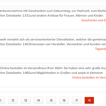
enkeverzeichnis mit Geschenken zum Geburtstag, zur Hochzeit, zum Mutt
her Detailseite: 1331
und andere Anlässe für Frauen, Männer und Kinder.
Geschenke und E
elt versteht sich als serviceorientierter Dienstleister, welcher die gemein
her Detailseite: 1402
Interessen von Hersteller, Vermarkter und Kunden vert
Topeink
s
Online bestellen im Versandhaus Ihrer Wahl. Sie haben eine sehr große A
her Detailseite: 1480
und Möglichkeiten in Großen und sowie in kleineren
Online bestellen im Ve
11
12
13
14
15
16
17
18