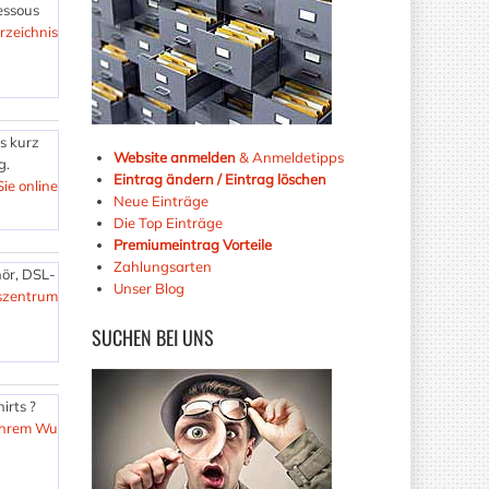
essous
zeichnis
s kurz
Website anmelden
& Anmeldetipps
g.
Eintrag ändern / Eintrag löschen
ie online
Neue Einträge
Die Top Einträge
Premiumeintrag Vorteile
Zahlungsarten
hör, DSL-
Unser Blog
szentrum
SUCHEN
BEI UNS
irts ?
 Ihrem Wu