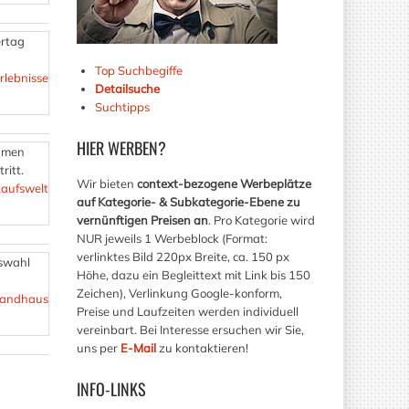
ertag
Top Suchbegiffe
rlebnisse
Detailsuche
Suchtipps
HIER
WERBEN?
samen
ritt.
Wir bieten
context-bezogene Werbeplätze
aufswelt
auf Kategorie- & Subkategorie-Ebene zu
vernünftigen Preisen an
. Pro Kategorie wird
NUR jeweils 1 Werbeblock (Format:
verlinktes Bild 220px Breite, ca. 150 px
uswahl
Höhe, dazu ein Begleittext mit Link bis 150
Zeichen), Verlinkung Google-konform,
rsandhaus
Preise und Laufzeiten werden individuell
vereinbart. Bei Interesse ersuchen wir Sie,
uns per
E-Mail
zu kontaktieren!
INFO-LINKS