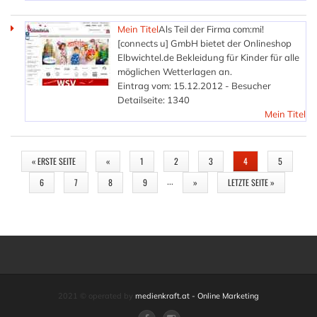
Mein Titel
Als Teil der Firma com:mi!
[connects u] GmbH bietet der Onlineshop
Elbwichtel.de Bekleidung für Kinder für alle
möglichen Wetterlagen an.
Eintrag vom: 15.12.2012 - Besucher
Detailseite: 1340
Mein Titel
SEITEN
« ERSTE SEITE
«
1
2
3
4
5
…
6
7
8
9
»
LETZTE SEITE »
2021 © operated by
medienkraft.at - Online Marketing