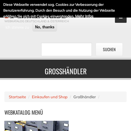
Diese Webseite verwendet sog. Cookies zur Verbesserung der
DE-LINKLISTE.DE
Benutzererfahrung. Durch den Besuch und die Nutzung der Webseite
Mehr Infos
erklären Sie sich mit Cookies einverstanden.
WEBKATALOG DEUTSCHLAND & ÖSTERREICH
Ich stimme zu
No, thanks
GROSSHÄNDLER
Startseite
Einkaufen und Shop
Großhändler
WEBKATALOG
MENÜ