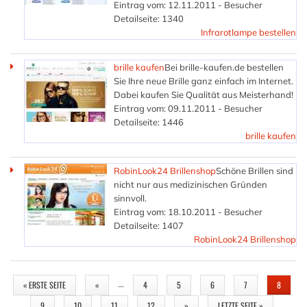
Eintrag vom: 12.11.2011 - Besucher
Detailseite: 1340
Infrarotlampe bestellen
brille kaufen
Bei brille-kaufen.de bestellen
Sie Ihre neue Brille ganz einfach im Internet.
Dabei kaufen Sie Qualität aus Meisterhand!
Eintrag vom: 09.11.2011 - Besucher
Detailseite: 1446
brille kaufen
RobinLook24 Brillenshop
Schöne Brillen sind
nicht nur aus medizinischen Gründen
sinnvoll.
Eintrag vom: 18.10.2011 - Besucher
Detailseite: 1407
RobinLook24 Brillenshop
SEITEN
…
« ERSTE SEITE
«
4
5
6
7
8
9
10
11
12
»
LETZTE SEITE »