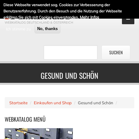
Diese Webseite verwendet sog. Cookies zur Verbesserung der
DE-LINKLISTE.DE
Benutzererfahrung. Durch den Besuch und die Nutzung der Webseite
Mehr Infos
erklären Sie sich mit Cookies einverstanden.
WEBKATALOG DEUTSCHLAND & ÖSTERREICH
Ich stimme zu
No, thanks
GESUND UND SCHÖN
Startseite
Einkaufen und Shop
Gesund und Schön
WEBKATALOG
MENÜ