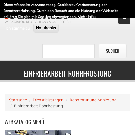
Diese Webseite verwendet sog. Cookies zur Verbesserung der
DE-LINKLISTE.DE
Benutzererfahrung. Durch den Besuch und die Nutzung der Webseite
Mehr Infos
erklären Sie sich mit Cookies einverstanden.
WEBKATALOG DEUTSCHLAND & ÖSTERREICH
Ich stimme zu
No, thanks
EINFRIERARBEIT ROHRFROSTUNG
Startseite
Dienstleistungen
Reparatur und Sanierung
Einfrierarbeit Rohrfrostung
WEBKATALOG
MENÜ